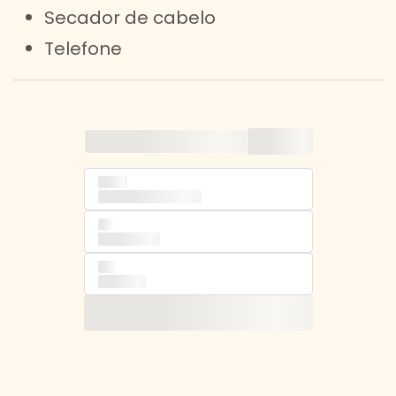
Secador de cabelo
Telefone
but also versions
unknown
Lorem
typesetting, Lorem
but
industry. of
text
Lorem of
and