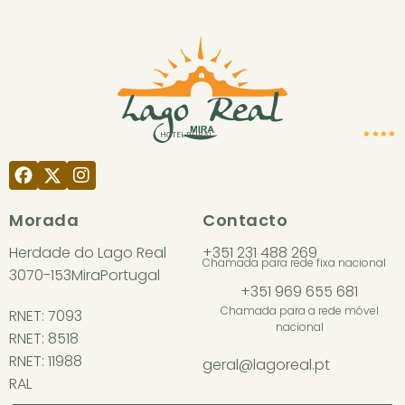
HOTEL RURAL
Morada
Contacto
Herdade do Lago Real
+351 231 488 269
Chamada para rede fixa nacional
3070-153
Mira
Portugal
+351 969 655 681
Chamada para a rede móvel
RNET: 7093
nacional
RNET: 8518
RNET: 11988
geral@lagoreal.pt
RAL